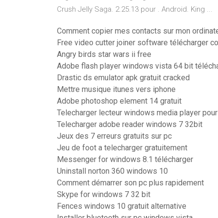
Crush Jelly Saga. 2.25.13 pour . Android. King ...
Comment copier mes contacts sur mon ordinat
Free video cutter joiner software télécharger 
Angry birds star wars ii free
Adobe flash player windows vista 64 bit téléch
Drastic ds emulator apk gratuit cracked
Mettre musique itunes vers iphone
Adobe photoshop element 14 gratuit
Telecharger lecteur windows media player pou
Telecharger adobe reader windows 7 32bit
Jeux des 7 erreurs gratuits sur pc
Jeu de foot a telecharger gratuitement
Messenger for windows 8.1 télécharger
Uninstall norton 360 windows 10
Comment démarrer son pc plus rapidement
Skype for windows 7 32 bit
Fences windows 10 gratuit alternative
Installer bluetooth sur pc windows vista